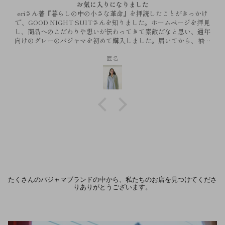
お気に入りになりました
eriさん著『暮らしの中の小さな革命』を拝読したことがきっかけ
で、GOOD NIGHT SUITさんを知りました。ホームページを拝見
し、商品へのこだわりや想いが伝わってきて素敵だなと思い、通年
向けのグレーのパジャマを初めて購入しました。届いてから、袖を
通してすぐに「気持ちいい！」と感じました。ほんのりグリーンが
匿名
かったような、落ち着いたスモーキーなお色味で、お気に入りにな
りました。部屋のハンガーにかけていても様になります。直筆のお
手紙にも心温まりました。本当にありがとうございました。
たくさんのパジャマブランドの中から、私たちのお店を見つけてくださ
りありがとうございます。