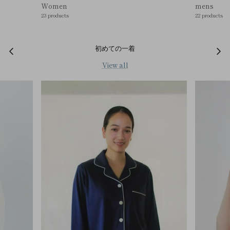
Women
mens
23 products
22 products
初めての一着
View all