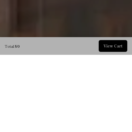
View Cart
Total:
¥0