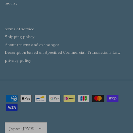
inquiry
terms of service
Shipping policy
About returns and exchanges
Description based on Specified Commercial Transactions Law
privacy policy
Currency
Japan (JPY ¥)