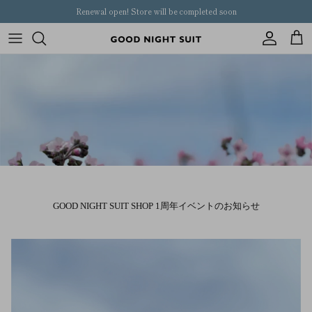
Skip
Renewal open! Store will be completed soon
to
content
Women
mens
pair
kids
others
GOOD NIGHT SUIT SHOP 1周年イベントのお知らせ