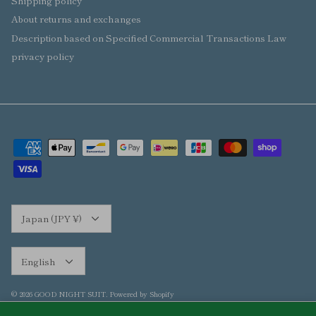
Shipping policy
About returns and exchanges
Description based on Specified Commercial Transactions Law
privacy policy
Currency
Japan (JPY ¥)
Language
English
© 2026
GOOD NIGHT SUIT
.
Powered by Shopify