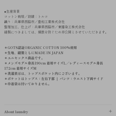
●生産背景
コットン栽培／紡績：トルコ
織り：兵庫県西脇市／豊和工業株式会社
整理加工、仕上げ：兵庫県西脇市／東播染工株式会社
縫製につきましては、模倣を防ぐため非公開とさせていただきます。
＊GOTS認証ORGANIC COTTON 100%使用
＊生地、縫製ともにMADE IN JAPAN
＊ユニセックス商品です。
＊メンズモデル身長190cm 着用サイズL／レディースモデル身長
172cm 着用サイズM
＊洗濯表示は、トップスポケット内にございます。
＊ポケットはトップス：左右下部 ｜ パンツ：ウエスト下両サイド
＊巾着袋は付いておりません。
About laundry