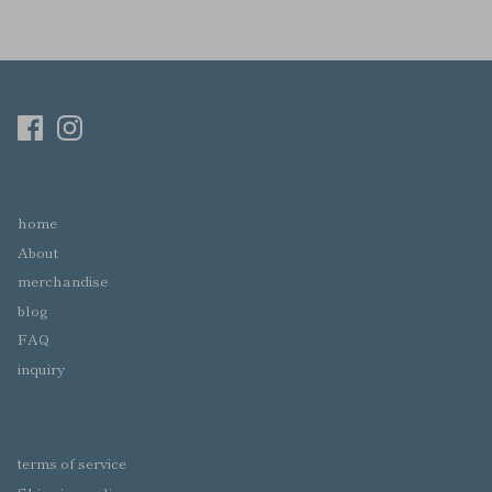
home
About
merchandise
blog
FAQ
inquiry
terms of service