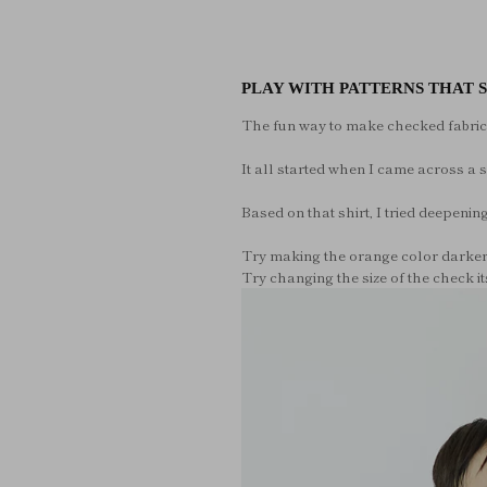
PLAY WITH PATTERNS THAT 
The fun way to make checked fabric i
It all started when I came across a shi
Based on that shirt, I tried deepenin
Try making the orange color darker
Try changing the size of the check it