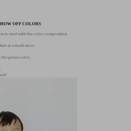
SHOW OFF COLORS
s to start with the color composition.
rt at a thrift store.
g the green color,
,
self.