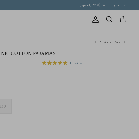
Currency
Language
Japan (JPY ¥)
English
Account
Search
Cart
Previous
Next
ANIC COTTON PAJAMAS
1 review
140