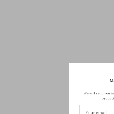
M
We will send you i
product