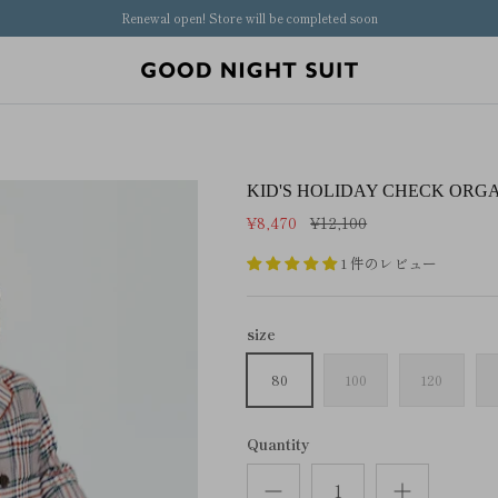
Renewal open! Store will be completed soon
KID'S HOLIDAY CHECK ORG
¥8,470
¥12,100
1 件のレビュー
size
80
100
120
Quantity