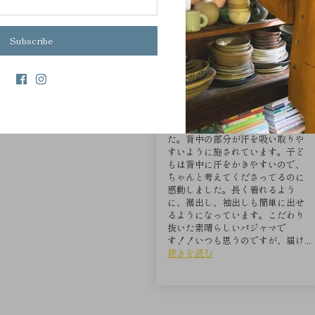
Sort by
Subscribe
11/25/2024
匿名
寄り添ってくれるパジャマ屋さん
キッズ用のパジャマを購入しまし
た。背中の部分が汗を吸い取りや
すいように施されています。子ど
もは背中に汗をかきやすいので、
ちゃんと考えてくださってるのに
感動しました。長く着れるよう
に、裾出し、袖出しも簡単に出せ
るようになっています。こだわり
抜いた素晴らしいパジャマで
す！！いつも思うのですが、届け...
続きを読む