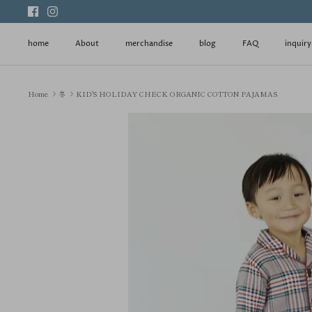
Skip
to
content
home
About
merchandise
blog
FAQ
inquiry
Home
冬
KID'S HOLIDAY CHECK ORGANIC COTTON PAJAMAS