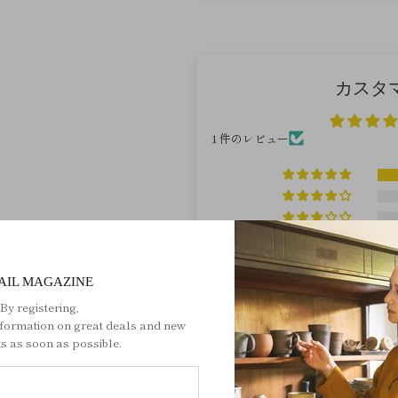
カスタ
1 件のレビュー
AIL MAGAZINE
レビ
By registering,
nformation on great deals and new
s as soon as possible.