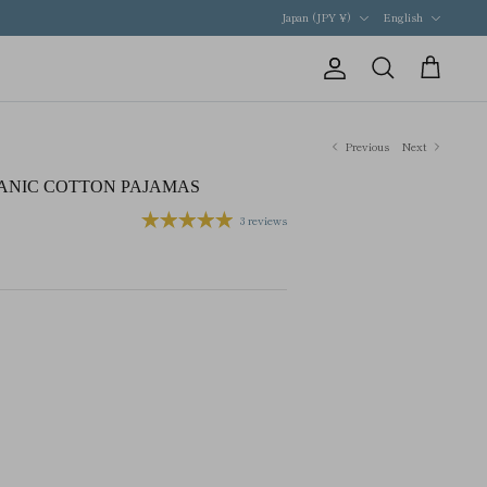
Currency
Language
Japan (JPY ¥)
English
Account
Search
Cart
Previous
Next
ANIC COTTON PAJAMAS
3 reviews