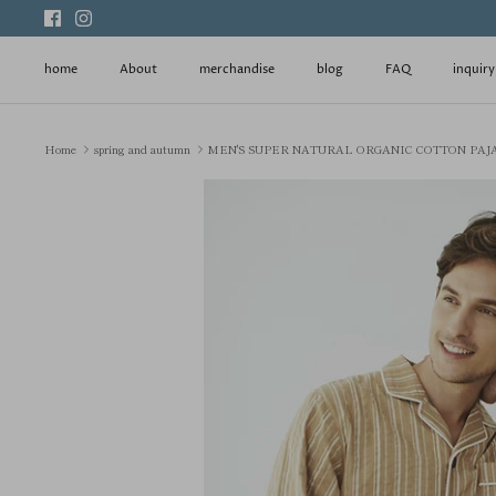
Skip
to
content
home
About
merchandise
blog
FAQ
inquiry
Home
spring and autumn
MEN'S SUPER NATURAL ORGANIC COTTON PA