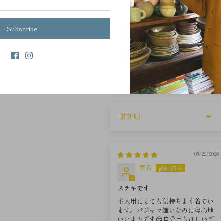
Subscribe
レビ
Sort by
05/22/2026
匿名
ステキです
主人用にとても気持ちよく着てい
ます。パジャマ嫌いなのに寝心地
いいようです😊自分用もほしいで