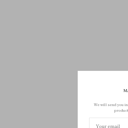
M
We will send you i
product