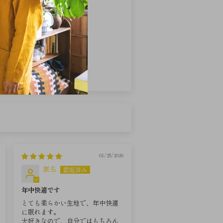
0
0
0
0
ューを書く
01/25/2026
匿名
年中快適です
とても柔らかい生地で、年中快適
に眠れます。
大好きなので、自分ではもちろん