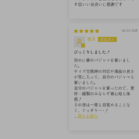
す😊いい出会いに感謝です
04/19/2025
匿名
びっくりしました！
初めに妻のパジャマを買いまし
た。
サイズ交換時の対応や商品の良さ
が気に入って、自分のパジャマも
買いました。
自分のパジャマを買ったので、素
材・縫製のみならず着心地も体
感！
その夜は一度も目覚めることな
く、ぐっすり･･･！
...
続きを読む