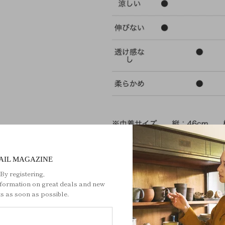
AIL MAGAZINE
カスタ
By registering,
nformation on great deals and new
3 件のレビュー
s as soon as possible.