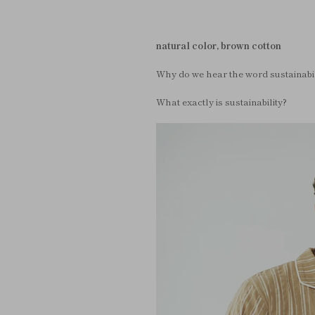
natural color, brown cotton
Why do we hear the word sustainabi
What exactly is sustainability?