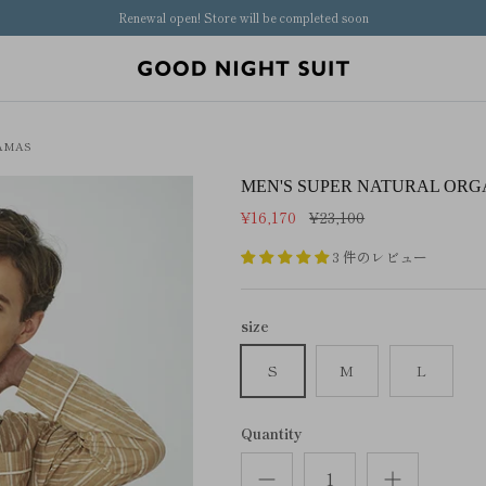
Renewal open! Store will be completed soon
JAMAS
MEN'S SUPER NATURAL ORG
¥16,170
¥23,100
3 件のレビュー
size
S
M
L
Quantity