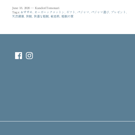
June 16, 2026 —
KandoriTomonari
Tags:
おすすめ
オーガニックコットン
ギフト
パジャマ
パジャマ選び
プレゼント
天然繊維
快眠
快適な睡眠
敏感肌
睡眠の質