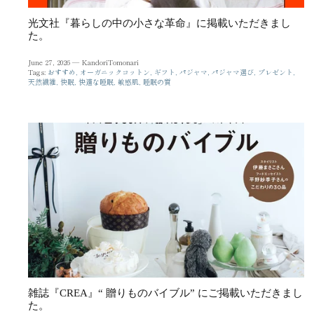
光文社『暮らしの中の小さな革命』に掲載いただきまし
た。
June 27, 2026 —
KandoriTomonari
Tags:
おすすめ
オーガニックコットン
ギフト
パジャマ
パジャマ選び
プレゼント
天然繊維
快眠
快適な睡眠
敏感肌
睡眠の質
雑誌『CREA』“ 贈りものバイブル” にご掲載いただきまし
た。