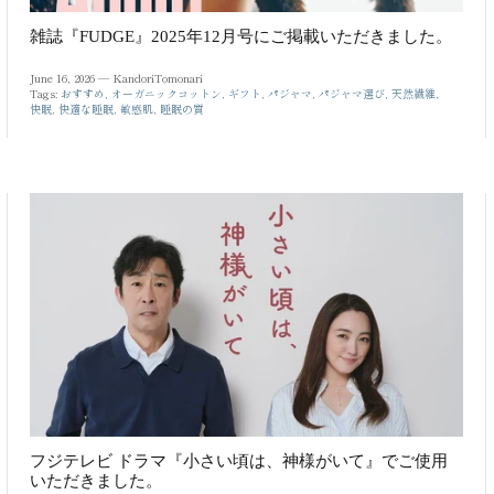
雑誌『FUDGE』2025年12月号にご掲載いただきました。
June 16, 2026 —
KandoriTomonari
Tags:
おすすめ
オーガニックコットン
ギフト
パジャマ
パジャマ選び
天然繊維
快眠
快適な睡眠
敏感肌
睡眠の質
フジテレビ ドラマ『小さい頃は、神様がいて』でご使用
いただきました。