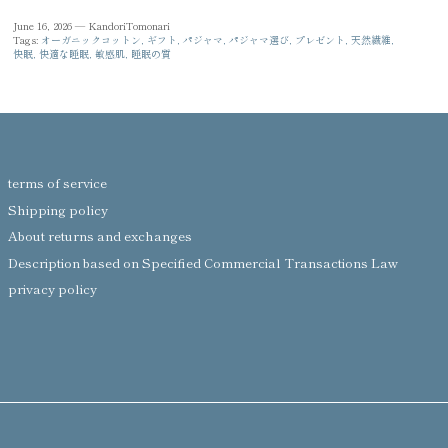
June 16, 2026 —
KandoriTomonari
Tags:
オーガニックコットン
ギフト
パジャマ
パジャマ選び
プレゼント
天然繊維
快眠
快適な睡眠
敏感肌
睡眠の質
terms of service
Shipping policy
About returns and exchanges
Description based on Specified Commercial Transactions Law
privacy policy