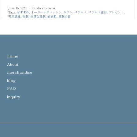
June 16, 2026 —
KandoriTomonari
Tags:
おすすめ
オーガニックコットン
ギフト
パジャマ
パジャマ選び
プレゼント
天然繊維
快眠
快適な睡眠
敏感肌
睡眠の質
home
About
merchandise
blog
FAQ
inquiry