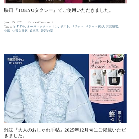
映画『TOKYOタクシー』でご使用いただきました。
June 16, 2026 —
KandoriTomonari
Tags:
おすすめ
オーガニックコットン
ギフト
パジャマ
パジャマ選び
天然繊維
快眠
快適な睡眠
敏感肌
睡眠の質
雑誌『大人のおしゃれ手帖』2025年12月号にご掲載いただ
きました。