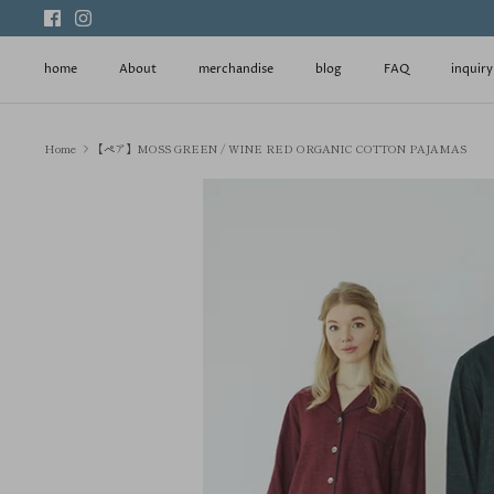
Skip
to
content
home
About
merchandise
blog
FAQ
inquiry
Home
【ペア】MOSS GREEN / WINE RED ORGANIC COTTON PAJAMAS