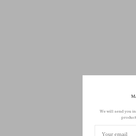
M
We will send you i
product