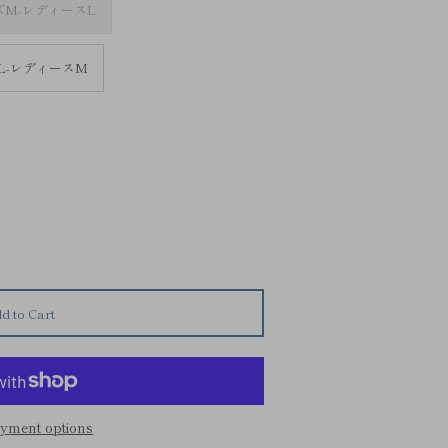
ズM-レディースL
L-レディースM
d to Cart
yment options