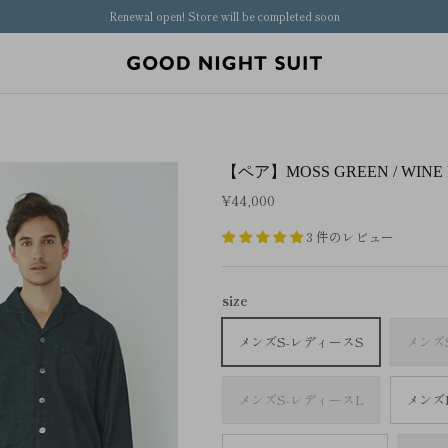
Renewal open! Store will be completed soon
【ペア】MOSS GREEN / WINE 
¥44,000
3 件のレビュー
size
メンズS-レディースS
メンズ
メンズS-レディースL
メンズ