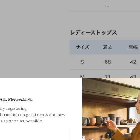
AIL MAGAZINE
By registering,
nformation on great deals and new
s as soon as possible.