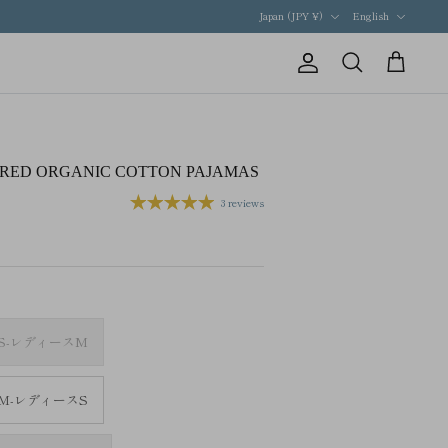
Currency
Language
Japan (JPY ¥)
English
Account
Search
Cart
RED ORGANIC COTTON PAJAMAS
3 reviews
S-レディースM
M-レディースS